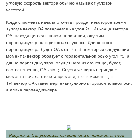
угловую скорость вектора обычно называют угловой
частотой.
Когда с момента начала отсчета пройдет некоторое время
t
тогда вектор OA повернется на угол ?t
. Из конца вектора
1
1
OA, находящегося в новом положении, опустим
перпендикуляр на горизонтальную ось. Длина этого
перпендикуляра будет OA x sin ?t
В некоторый следующий
1.
момент t
вектор образует с горизонтальной осью угол ?t
, а
2
2
длина перпендикуляра, опущенного из его конца, будет,
соответственно, OA хsin t
. Спустя четверть периода с
2
момента начала отсчета времени, т. е. в момент t
=
3
T/4 вектор OA станет перпендикулярно к горизонтальной оси,
а длина перпендикуляра
Рисунок 2. Синусоидальная величина с положительной