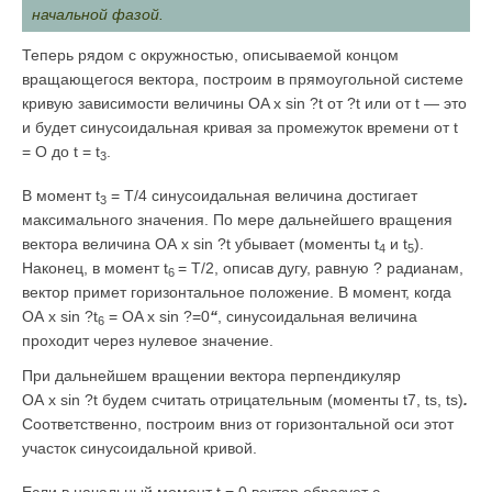
начальной фазой.
Теперь рядом с окружностью, описываемой концом
вращающегося вектора, построим в прямоугольной системе
кривую зависимости величины OA х sin ?t от ?t или от t — это
и будет синусоидальная кривая за промежуток времени от t
= О до t = t
.
3
В момент t
= T/4 синусоидальная величина достигает
3
максимального значения. По мере дальнейшего вращения
вектора величина OA х sin ?t убывает (моменты t
и t
).
4
5
Наконец, в момент t
= T/2, описав дугу, равную ? радианам,
6
вектор примет горизонтальное положение. В момент, когда
OA х sin ?t
= OA х sin ?=0
“
, синусоидальная величина
6
проходит через нулевое значение.
При дальнейшем вращении вектора перпендикуляр
OA х sin ?t будем считать отрицательным (моменты t7, ts, ts)
.
Соответственно, построим вниз от горизонтальной оси этот
участок синусоидальной кривой.