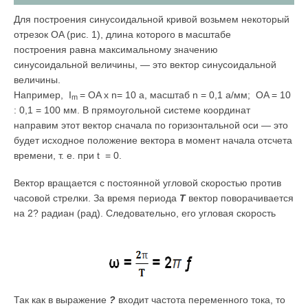
Для построения синусоидальной кривой возьмем некоторый
отрезок OA (рис. 1), длина которого в масштабе
построения равна максимальному значению
синусоидальной величины, — это вектор синусоидальной
величины.
Например, I
= OA x n= 10 а, масштаб n = 0,1 а/мм; OA = 10
m
: 0,1 = 100 мм. В прямоугольной системе координат
направим этот вектор сначала по горизонтальной оси — это
будет исходное положение вектора в момент начала отсчета
времени, т. е. при t = 0.
Вектор вращается с постоянной угловой скоростью против
часовой стрелки. За время периода
Т
вектор поворачивается
на 2? радиан (рад). Следовательно, его угловая скорость
Так как в выражение
?
входит частота переменного тока, то