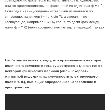
совпадают по фазе, если их начальные фазы одинаковы;
они же противоположны по фазе, если их сдвиг фаз ф = ± ?.
Если одна из синусоидальных величин изменяется по
синусоиде, например i = I
x sin ?t, а вторая — по
m
косинусоиде, например u = U
cos ?t, то сдвиг фаз между
m
ними ф
=
? /2 (чему соответствует четверть периода), так как
Необходимо иметь в виду, что вращающиеся векторы
величин переменного тока существенно отличаются от
векторов физических величин (силы, скорости,
магнитной индукции, напряженности электрического
поля и т. п.), имеющих определенное направление в
пространстве.