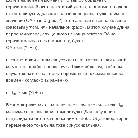
Если в начальный момент t = 0 вектор образует с
горизонтальной осью некоторый угол а, то в момент начала
отсчета синусоидальная величина не равна нулю, а имеет
значение OA х sin 0 (рис. 2). Угол а называется начальным
фазовым углом, или начальной фазой. В этом случае длина
перпендикуляра, опущенного из конца вектора OA на
горизонтальную ось в момент
t
, будет:
OA x sin (?t + a),
в соответствии с этим синусоидальная кривая в начальный
момент не пройдет через нуль. Таким образом, в общем
случае желательно, чтобы переменный ток изменялся во
времени согласно выражению
i = I
x sin (?t + a).
m
В этом выражении
i
– мгновенное значение силы тока, I
—
m
максимальное значение (амплитуда). Для получения
синусоидального тока необходимо, чтобы ЭДС генераторов
переменного тока была тоже синусоидальная,