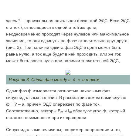
здесь ? – произвольная начальная фаза этой ЭДС. Если ЭДС
е и ток
i
, относящиеся к одной и той же цепи,
неодновременно проходят через нулевое или максимальное
значение, то они сдвинуты по фазе относительно друг друга
(рис. 3). При наличии сдвига фаз ЭДС в цепи может быть
равна нулю, а ток еще будет в ней проходить, или же ток
может быть равен нулю при наличии значительной ЭДС,
Рисунок 3. Сдвиг фаз между э. д. с. и током.
Сдвиг фаз ф измеряется разностью начальных фаз
синусоидальных величин. В рассматриваемом нами случае
ф = ? – а, причем ЭДС опережает по фазе ток.
Соответственно, векторы E
и I
образуют угол ф, который
m
m
остается неизменным при их вращении.
Синусоидальные величины, например напряжение и ток,