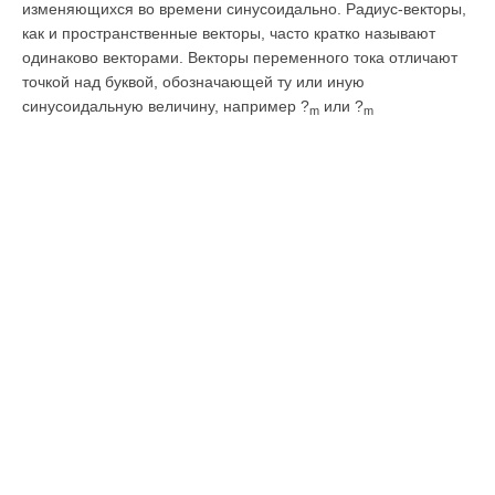
изменяющихся во времени синусоидально. Радиус-векторы,
как и пространственные векторы, часто кратко называют
одинаково векторами. Векторы переменного тока отличают
точкой над буквой, обозначающей ту или иную
синусоидальную величину, например ?
или ?
m
m