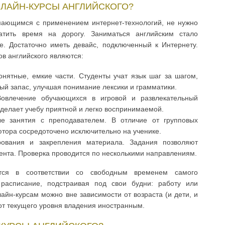
ЛАЙН-КУРСЫ АНГЛИЙСКОГО?
мающимся с применением интернет-технологий, не нужно
атить время на дорогу. Заниматься английским стало
. Достаточно иметь девайс, подключенный к Интернету.
в английского являются:
онятные, емкие части. Студенты учат язык шаг за шагом,
й запас, улучшая понимание лексики и грамматики.
Вовлечение обучающихся в игровой и развлекательный
делает учебу приятной и легко воспринимаемой.
е занятия с преподавателем. В отличие от групповых
ьютора сосредоточено исключительно на ученике.
рования и закрепления материала. Задания позволяют
ента. Проверка проводится по несколькими направлениям.
тся в соответствии со свободным временем самого
расписание, подстраивая под свои будни: работу или
айн-курсам можно вне зависимости от возраста (и дети, и
 от текущего уровня владения иностранным.