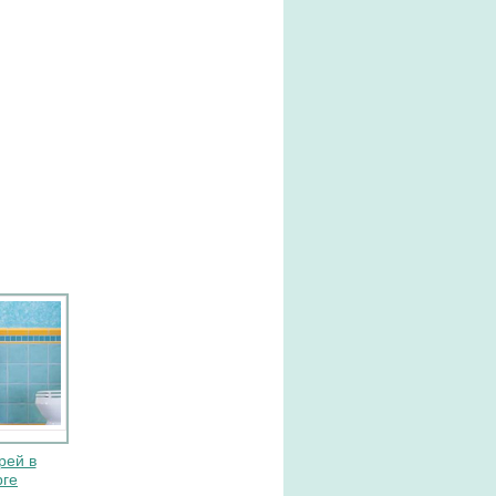
рей в
рге