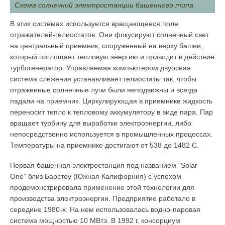
Схема солнечной электростанции башенного типа.
В этих системах используется вращающееся поле
отражателей-гелиостатов. Они фокусируют солнечный свет
на центральный приемник, сооруженный на верху башни,
который поглощает тепловую энергию и приводит в действие
турбогенератор. Управляемая компьютером двуосная
система слежения устанавливает гелиостаты так, чтобы
отраженные солнечные лучи были неподвижны и всегда
падали на приемник. Циркулирующая в приемнике жидкость
переносит тепло к тепловому аккумулятору в виде пара. Пар
вращает турбину для выработки электроэнергии, либо
непосредственно используется в промышленных процессах.
Температуры на приемнике достигают от 538 до 1482 C.
Первая башенная электростанция под названием “Solar
One” близ Барстоу (Южная Калифорния) с успехом
продемонстрировала применение этой технологии для
производства электроэнергии. Предприятие работало в
середине 1980-х. На нем использовалась водно-паровая
система мощностью 10 МВтэ. В 1992 г. консорциум