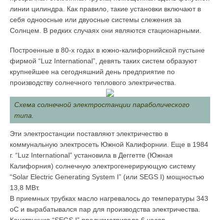
линии цилиндра. Как правило, такие установки включают в
себя одноосные или двуосные системы слежения за
Солнцем. В редких случаях они являются стационарными.
Построенные в 80-х годах в южно-калифорнийской пустыне
фирмой “Luz International”, девять таких систем образуют
крупнейшее на сегодняшний день предприятие по
производству солнечного теплового электричества.
Схема солнечной электростанции параболического
типа.
Эти электростанции поставляют электричество в
коммунальную электросеть Южной Калифорнии. Еще в 1984
г. “Luz International” установила в Деггетте (Южная
Калифорния) солнечную электрогенерирующую систему
“Solar Electric Generating System I” (или SEGS I) мощностью
13,8 МВт.
В приемных трубках масло нагревалось до температуры 343
оC и вырабатывался пар для производства электричества.
Конструкция “SEGS I” предусматривала 6 часов