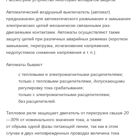
Автоматический воздушный выключа­тель (автомат)
предназначен для автоматического размыкания и замыкания
электрических цепей механически связанными раз­
двигаемыми контактами. Автоматы осуществляют также
защиту цепей при различных аварийных режимах (короткое
замыкание, перегрузка, исчезновение напряжения,
недопустимое снижение напряжения и т. п.).
Автоматы бывают:
с тепловыми и электро­магнитными расцепителями;
только с тепловыми рас­цепителями,
допускающими
ре­гулировку тока срабатывания;
только с электромагнит­ными расцепителями;
без расцепителей.
Тепловое реле защищает двигатель от перегрузок свыше
20
—30%
от номинального значения тока, а также
от обрыва одной фазы питающей линии, так как в этом
случае в двух неповрежденных проводах величина тока