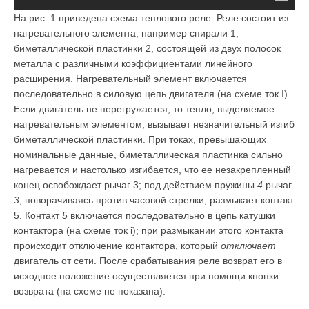
На рис. 1 приведена схема теплового реле. Реле состоит из
нагревательного элемента, например спирали 1,
биметаллической пластинки 2, состоящей из двух полосок
металла с различными коэффициентами линейного
расширения. Нагревательный элемент включается
последовательно в силовую цепь двигателя (на схеме ток I).
Если двигатель не перегружается, то тепло, выделяемое
нагревательным элементом, вызывает незначительный изгиб
би­металлической пластинки. При токах, превышающих
номинальные данные, биметаллическая пластинка сильно
нагревается и настолько из­гибается, что ее незакрепленный
конец освобождает рычаг 3; под действием пружины
4
рычаг
3
, поворачиваясь против часовой стрелки, размыкает контакт
5. Контакт
5
включается последова­тельно в цепь катушки
контактора (на схеме ток i); при размыка­нии этого контакта
происходит отключение контактора, который
отключает
двигатель от сети. После срабатывания реле возврат его в
исходное положение осуществляется при помощи кнопки
возврата (на схеме не показана).