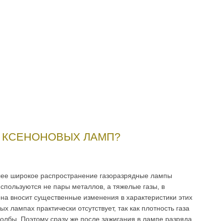
 КСЕНОНОВЫХ ЛАМП?
лее широкое рас­пространение газоразрядные лампы
используются не пары металлов, а тя­желые газы, в
на вносит существенные изменения в характеристики этих
х лампах практи­чески отсутствует, так как плотность газа
колбы. Поэтому сразу же после зажигания в лампе разряда