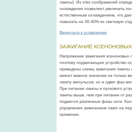
лампы). Из этих соображений опред
охлаж­дения позволяет увели­чить по
естественным охлаж­дением, что дае
повысить на 30-40% их световую отда
Вернуться к оглавлению
ЗАЖИГАНИЕ КСЕНОНО­ВЫХ
Напряжение зажигания ксеноновых л
поэто­му поджигающее уст­ройство о
приведены схемы зажигания лампы с
имеют важное значе­ние не только 
лампу импульсов, но и сдвиг фаз ме
При питании лампы и пускового устр
лампы выше, чем при питании от раз
подаются различные фазы сети. Конт
управления зажиганием ламп на пер
пряжение.