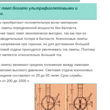
х ламп бо­гато ультрафиолетовыми и
и.
пы приобретают положительную вольт-амперную
ть лампы определенной мощности без балласта
ие таких ламп экономически выгодно, так как при их
оизводительные потери в балласте. Ксеноновые лампы
 на­пряжения при горении, но для достижения большой
товой отдачи при­ходится увеличивать ток лампы. Поэтому
 является относительно большой ток.
е лампы занимают среднее положение между лампами
ампами высокого давления. Световая отдача ксеноновых
еднем составляет от 20 до 50 лм/вт. Срок службы,
 от 200 до 1000 ч.