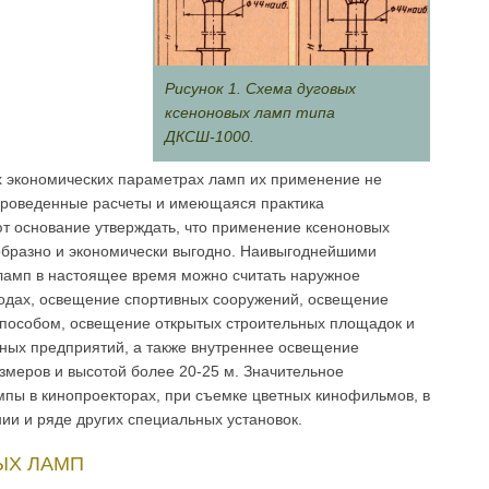
Рисунок 1. Схема дуговых
ксеноновых ламп типа
ДКСШ-1000.
ых экономических параметрах ламп их применение не
проведенные расчеты и имеющаяся практика
т основа­ние утверждать, что применение ксеноновых
образно и экономически выгодно. Наивыгоднейшими
амп в настоящее время можно считать наруж­ное
одах, освещение спортивных сооружений, освещение
способом, освещение открытых строительных площадок и
ных предприятий, а также внутреннее освещение
змеров и высотой более 20-25 м. Значительное
пы в кинопроекторах, при съемке цветных кинофильмов, в
ии и ряде других специальных установок.
ЫХ ЛАМП