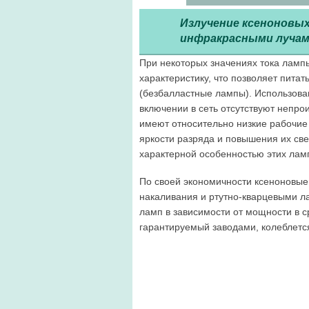
Излучение ксеноновы
инфракрасными лучам
При некоторых значениях тока лам
характеристику, что позволяет пита
(безбалластные лампы). Использован
включении в сеть отсутствуют непр
имеют относительно низкие рабочие
яркости разряда и повышения их све
характерной особенностью этих ламп
По своей экономичности ксеноновы
накаливания и ртутно-кварцевыми л
ламп в зависимости от мощности в ср
гарантируемый заводами, колеблется