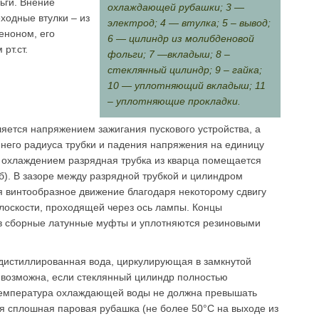
ги. Вне­ние
охлаждающей рубашки; 3 —
ходные втулки – из
электрод; 4 — втулка; 5 – вывод;
еноном, его
6 — цилиндр из молибденовой
рт.ст.
фольги; 7 —вкладыш; 8 –
стеклянный цилиндр; 9 – гайка;
10 — уплотняющий вкладыш; 11
– уплотняющие прокладки.
ется напряжением зажига­ния пускового устройства, а
ннего радиуса трубки и падения напряжения на единицу
 охлаждением разрядная трубка из кварца помещается
б). В зазоре между разрядной трубкой и ци­линдром
я винто­образное движение благодаря некоторому сдвигу
плоскости, проходящей через ось лампы. Концы
в сборные латунные муфты и уплотняются резиновыми
дистиллированная вода, циркулирующая в замкнутой
возможна, если стеклянный цилиндр полностью
 температура охлаждающей воды не должна превышать
я сплош­ная паровая рубашка (не более 50°С на выходе из