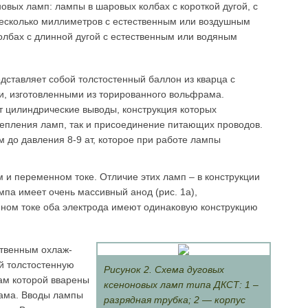
новых ламп: лампы в шаровых колбах с короткой дугой, с
есколько миллиметров с естественным или воздуш­ным
лбах с длин­ной дугой с естественным или водяным
дставляет со­бой толстостенный баллон из кварца с
и, изготовленными из торированного вольфрама.
т цилиндрические выводы, конструкция которых
репления ламп, так и присоединение питающих проводов.
 до давления 8-9 ат, которое при работе лампы
 и переменном токе. Отличие этих ламп – в конструкции
мпа имеет очень массивный анод (рис. 1а),
ном токе оба электрода имеют одинаковую конструкцию
ственным охлаж­
ой толстостенную
Рисунок 2. Схема дуговых
цам которой вварены
ксеноновых ламп типа ДКСТ: 1 –
рама. Вводы лампы
разрядная трубка; 2 — корпус