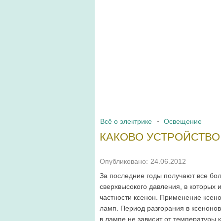
Всё о электрике
Освещение
КАКОВО УСТРОЙСТВО
Опубликовано:
24.06.2012
За последние годы получают все бо
сверхвысокого дав­ления, в которых 
частности ксенон. Применение ксено
ламп. Период разгорания в ксеноновы
в лампе не зависит от температуры 