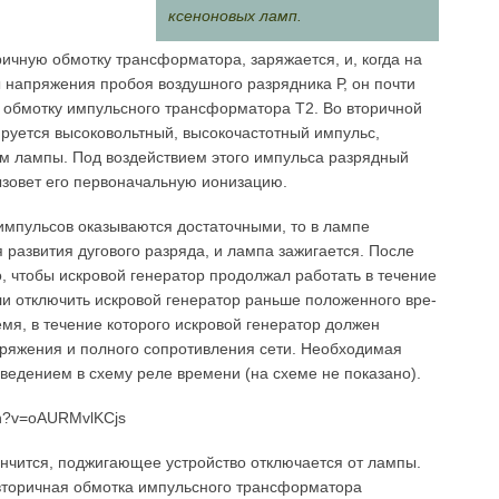
ксеноновых ламп.
ичную обмотку трансформатора, заряжается, и, когда на
 напряжения пробоя воздушного разрядника Р, он почти
 обмотку импульсного трансформа­тора Т2. Во вторичной
руется высоковольтный, высокочастотный им­пульс,
ам лампы. Под воздействием этого импульса разрядный
ызовет его первоначальную ионизацию.
мпуль­сов оказываются достаточными, то в лампе
развития дугового разряда, и лампа зажигается. После
, чтобы искровой генератор продолжал рабо­тать в течение
ли отключить искровой генератор раньше положенного вре­
мя, в течение ко­торого искровой генератор должен
апряжения и полного сопротивления сети. Необходимая
ведением в схему реле времени (на схеме не показано).
tch?v=oAURMvlKCjs
нчится, поджи­гающее устройство отключается от лампы.
 вторичная обмотка импульс­ного трансформатора