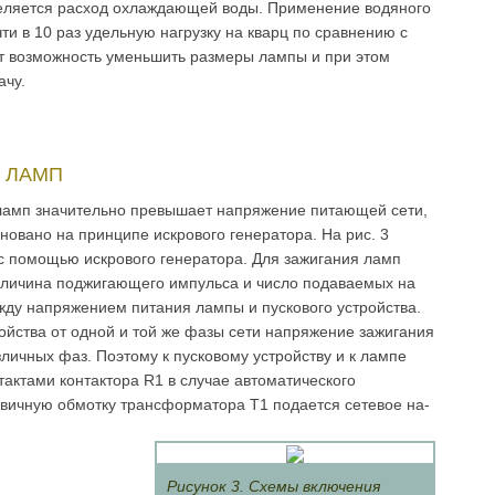
еляется расход охлаж­дающей воды. Приме­нение водяного
чти в 10 раз удельную нагрузку на кварц по сравнению с
т воз­можность уменьшить размеры лампы и при этом
­чу.
 ЛАМП
амп значительно пре­вышает напряжение питающей сети,
сновано на принципе искрового генератора. На рис. 3
 помощью искрового генератора. Для зажигания ламп
величина поджигающего импульса и число подаваемых на
жду напряжением питания лампы и пускового устрой­ства.
ойства от одной и той же фазы сети напряжение зажигания
личных фаз. Поэтому к пусковому устройству и к лампе
актами контактора R1 в случае автоматического
­вичную обмотку трансформатора Т1 подается сетевое на­
Рисунок 3. Схемы включения