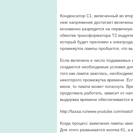
Конденсатор С1, включенный во втор
нем напряжение достигает величины
мгновенно разря­дится на первичную
обмотке трансформатора Т2 индукти
который будет приложен к электрод
промежу­ток лампы пробьется, что в
Если величина и число подаваемых и
создаются необходимые условия для 
того как лампа зажглась, необходимо
некоторого промежутка времени. Ес
мени, то лампа может погаснуть. Вре
продолжать рабо­тать, зависит от н
выдержка времени обеспечивается в
http://fazaa.ru/www.youtube.com/wa
Когда процесс зажигания лампы зако
Для этого размыкается кнопка К1, а