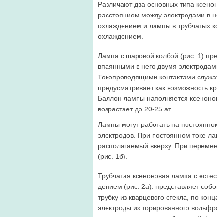
Различают два основ­ных типа ксено
расстоянием между электродами в н
охлаждением и лампы в трубчатых ко
охлаждением.
Лампа с шаровой колбой (рис. 1) пре
впаянными в него двумя электродам
Токопроводящими контактами слу­жа
предусматривает как возможность к
Баллон лампы на­полняется ксеноном
возрастает до 20-25 ат.
Лампы могут работать на постоянном
электродов. При постоянном токе ла
располагаемый вверху. При перемен
(рис. 1б).
Трубчатая ксеноновая лампа с есте
дением (рис. 2а). представляет соб
трубку из кварцевого стекла, по кон
электроды из торированного вольф