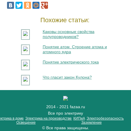
Похожие статьи:
Каковы основные свойства
полупроводников?
Понятие атом. Строение атома и
атомного ядра
Понятие электрического тока
Что гласит закон Кулона?
2014 - 2021 fazaa.ru
Все про электрику
ктрика в доме
Электрика на производстве
КИПиА
Электробезопасность
Освещение
Заземление
© Все права защищены.