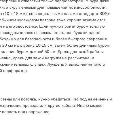
 сверления отверстий только перфоратором. У бура даже
и, а скругленными для повышения их износостойкости.
а (10 и 18 мм), со специальными пазами стандарта SDS+
 обычном кулачковом патроне тоже хорошо зажимаются.
 на его хвостовике. Если нужно пройти буром толстую
 проход выполняют в несколько этапов бурами одного
бходимо для безопасности и более быстрого сверления.
 20 см на глубину 10-15 см, затем более длинным буром
верление буром длиной 50 см. Дрель для такой работы
ечно, дрель для такой нагрузки не рассчитана, и
исключительных случаях. Лучше для выполнения такого
ий перфоратор.
стены или потолка, нужно убедиться, что под намеченным
ектрические провода или другие кабели. Иначе можно
у попасть под напряжение.