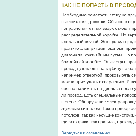
КАК НЕ ПОПАСТЬ В ПРОВО
Необходимо осмотреть стену на пре
выключателя, розетки. Обычно в ве
направлении от них вверх отходят п
распределительной коробке. Но верт
идеальный случай. Это правило ред
практике электриками: экономя пров
диагонали, кратчайшим путем. Но пр
ближайшей коробке. От люстры пров
провода утоплены на глубину не бо
например отверткой, проковырять сте
можно приступать к сверлению. И все
сильно нажимать на дрель, а после 
ли провод. Есть специальные прибо
в стене. Обнаружение электропрово
звуковым сигналом. Такой прибор о
потолков, так как несущие конструкц
где электрики, как правило, проклад
Вернуться к оглавлению