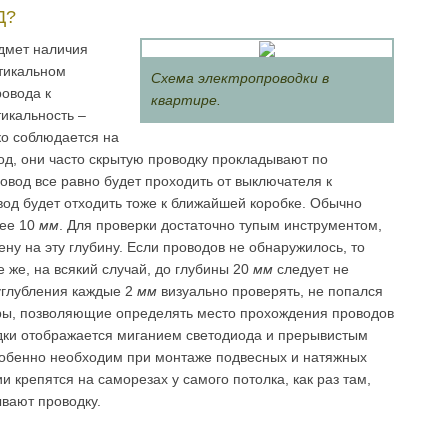
Д?
дмет наличия
ртикальном
Схема электропроводки в
ровода к
квартире.
икальность –
ко соблюдается на
од, они часто скрытую проводку прокладывают по
овод все равно будет проходить от выключателя к
од будет отходить тоже к ближайшей коробке. Обычно
лее 10
мм
. Для проверки достаточно тупым инструментом,
ну на эту глубину. Если проводов не обнаружилось, то
 же, на всякий случай, до глубины 20
мм
следует не
углубления каждые 2
мм
визуально проверять, не попался
ры, позволяющие определять место прохождения проводов
дки отображается миганием светодиода и прерывистым
собенно необходим при монтаже подвесных и натяжных
ии крепятся на саморезах у самого потолка, как раз там,
ывают проводку.