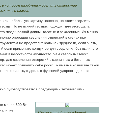
, в котором требуется сделать отверстие
ументы и навыки.
 или небольшую картину, конечно, не стоит сверлить
гвоздь. Но не всякий гвоздик подходит для этого дела.
это гвозди разной длины, толстые и закаленные. Их можно
лнение операции сверления отверстий в стенах при
рументом не представит большей трудности, если знать,
 А если примените кондуктор для сверления без пыли, это
ранит в целостности имущество. Чем сверлить стену?
ор, для сверления отверстий в кирпичных и бетонных
кто может позволить себе роскошь иметь в хозяйстве такой
т электрическую дрель с функцией ударного действия.
ужно руководствоваться следующими техническими
е менее 600 Вт;
 наличие
Схема устройства ударной