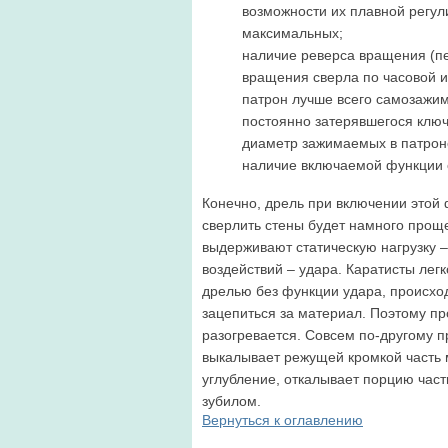
возможности их плавной регули
максимальных;
наличие реверса вращения (п
вращения сверла по часовой и
патрон лучше всего самозажим
постоянно затерявшегося ключ
диаметр зажимаемых в патрон
наличие включаемой функции 
Конечно, дрель при включении этой
сверлить стены будет намного проще
выдерживают статическую нагрузку –
воздействий – удара. Каратисты лег
дрелью без функции удара, происхо
зацепиться за материал. Поэтому пр
разогревается. Совсем по-другому п
выкалывает режущей кромкой часть 
углубление, откалывает порцию час
зубилом.
Вернуться к оглавлению