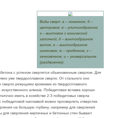
Виды сверл: а – ложечное; б –
центровое; в – улиткообразное;
г – винтовое с конической
заточкой; д – винтообразное
витое; е – винтообразное
шнековое; ж – пробочное; з –
зенковочное; и – универсальное
(раздвижное).
нобетона с успехом сверлятся обыкновенным сверлом. Для
нужно уже твердосплавное сверло. От стального оно
е сверло режущими кромками из твердосплавного
 искусственного алмаза. Победитовая вставка хорошо
статочно иметь в хозяйстве 2-3 победитовых сверла
с победитовой наплавкой можно просверлить отверстие
ерления на большую глубину, например для сверления
ры для сверления кирпичных и бетонных стен бывают