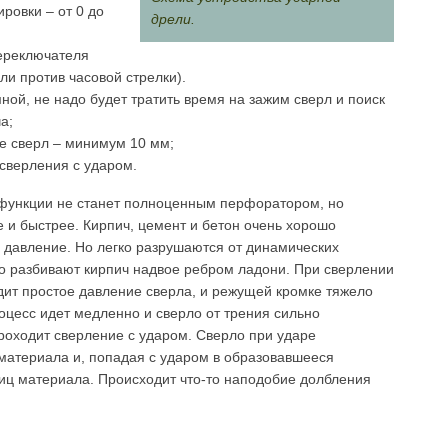
ровки – от 0 до
дрели.
ереключателя
ли против часовой стрелки).
ной, не надо будет тратить время на зажим сверл и поиск
а;
е сверл – минимум 10 мм;
сверления с ударом.
 функции не станет полноценным перфоратором, но
 и быстрее. Кирпич, цемент и бетон очень хорошо
 давление. Но легко разрушаются от динамических
ко разбивают кирпич надвое ребром ладони. При сверлении
дит простое давление сверла, и режущей кромке тяжело
оцесс идет медленно и сверло от трения сильно
роходит сверление с ударом. Сверло при ударе
материала и, попадая с ударом в образовавшееся
тиц материала. Происходит что-то наподобие долбления