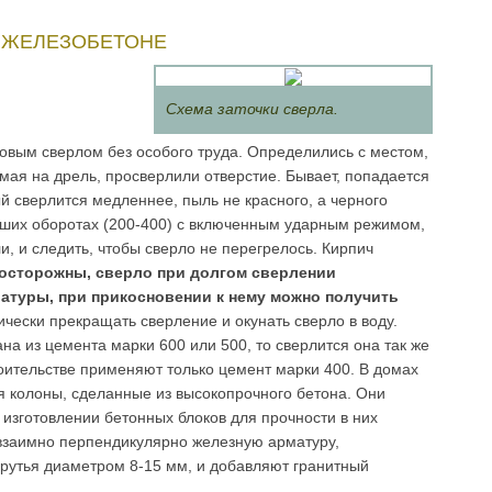
 ЖЕЛЕЗОБЕТОНЕ
Схема заточки сверла.
овым сверлом без особого труда. Определились с местом,
мая на дрель, просверлили отверстие. Бывает, попадается
й сверлится медленнее, пыль не красного, а черного
льших оборотах (200-400) с включенным ударным режимом,
и, и следить, чтобы сверло не перегрелось. Кирпич
 осторожны, сверло при долгом сверлении
атуры, при прикосновении к нему можно получить
ески прекращать сверление и окунать сверло в воду.
на из цемента марки 600 или 500, то сверлится она так же
роительстве применяют только цемент марки 400. В домах
я колоны, сделанные из высокопрочного бетона. Они
 изготовлении бетонных блоков для прочности в них
взаимно перпендикулярно железную арматуру,
утья диаметром 8-15 мм, и добавляют гранитный