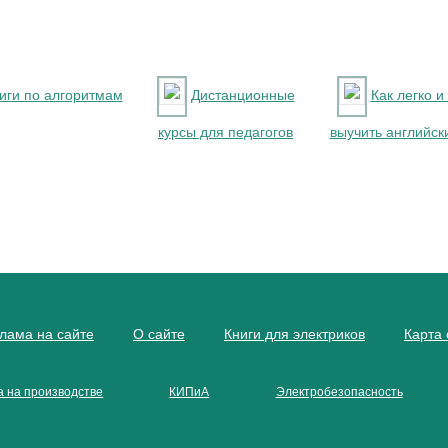
иги по алгоритмам
Дистанционные
Как легко и
курсы для педагогов
выучить английск
лама на сайте
О сайте
Книги для электриков
Карта 
а на производстве
КИПиА
Электробезопасность