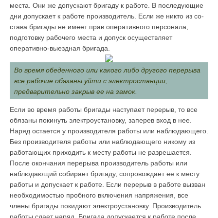
места. Они же допускают бригаду к работе. В после­дующие
дни допускает к работе производитель. Если же никто из со­
става бригады не имеет прав оперативного персонала,
подготовку рабочего места и допуск осуществляет
оперативно-выездная бригада.
Во время обеденного или какого либо другого перерыва
все рабочие обязаны уйти с электростанции,
предварительно закрыв ее на замок.
Если во время работы бригады наступает перерыв, то все
обязаны покинуть электроустановку, заперев вход в нее.
Наряд остается у производителя работы или наблюдающего.
Без производителя работы или наблюдающего никому из
работающих приходить к месту работы не разре­шается.
После окончания перерыва производитель работы или
наблюдающий собирает бригаду, сопровождает ее к месту
работы и допускает к работе. Если перерыв в работе вызван
необходимостью пробного включения напря­жения, все
члены бригады покидают электроустановку. Производитель
ра­боты сдает наряд. Бригада допускается к работе после