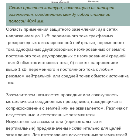
Схема простого контура, состоящего из штырев
заземления, соединенных между собой стальной
полосой 40х4 мм.
Область применения защитного заземления: а) в сетях
напряжением до 1 кВ: переменного тока трехфазных
трехпроводных с изолированной нейтралью; переменного
тока однофазных двухпроводных изолированных от земли;
постоянного тока двухпроводных с изолированной средней
точкой обмоток источника тока; б) в сетях напряжением
выше 1 кВ: переменного и постоянного тока с любым
режимом нейтральной или средней точек обмоток источника
тока.
Заземлителем называется проводник или совокупность
металлически соединенных проводников, находящихся в
соприкосновении с землей или ее эквивалентом. Различают
искусственные и естественные заземлители.
Искусственные эаземлители (горизонтальные и
вертикальные) предназначены исключительно для целей
заземления. Для изготовления искусственных заземлителей